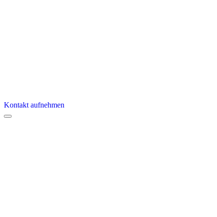
Kontakt aufnehmen
Menu
SAP
Branchen
HR
LogaHR
VEDA
ATOSS
Support
Karriere
Ausbildung und Praktikum