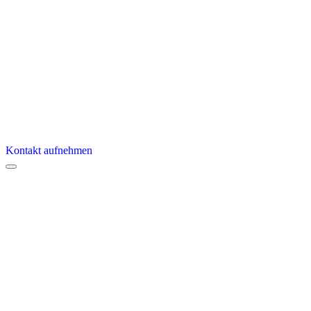
Kontakt aufnehmen
Menu
SAP
Branchen
HR
LogaHR
VEDA
ATOSS
Support
Karriere
Ausbildung und Praktikum